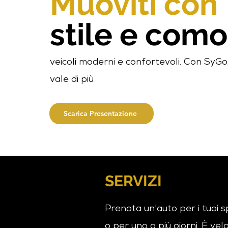
Muoviti con
stile e como
veicoli moderni e confortevoli. Con SyGo, 
vale di più
Scarica Presentazione
SERVIZI
Prenota un'auto per i tuoi 
o per uno o più giorni. È ve