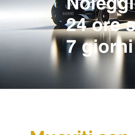
Nolegg
24 ore 
7 giorni