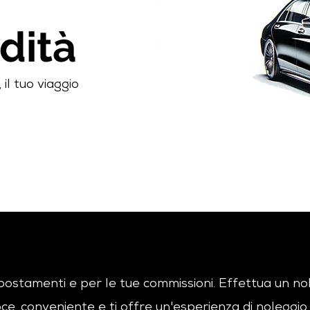
dità
il tuo viaggio
spostamenti e per le tue commissioni. Effettua un no
loce, conveniente e ti offre un'esperienza di noleggi