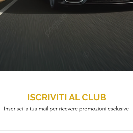
CONFORT
SEMPRE AL TOP
Diamo valore al comfort ed alla piacevolezza dei tragitti
dei nostri clienti
ISCRIVITI AL CLUB
Inserisci la tua mail per ricevere promozioni esclusive