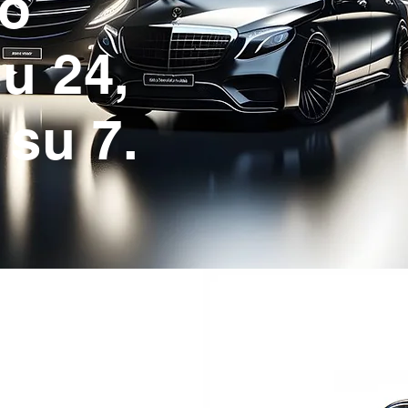
io
su 24,
 su 7.